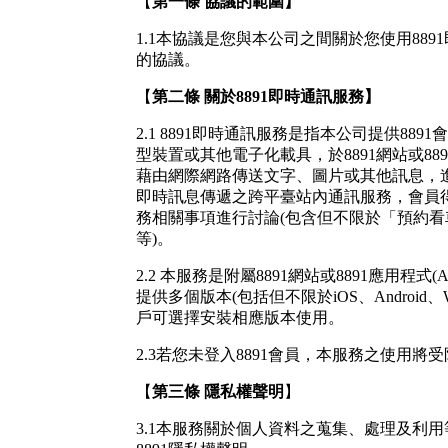
【
第一條
協議的範圍】
1.1本協議是您與本公司之間關於您使用889
的協議。
【
第二條
關於8891即時通訊服務】
2.1 8891即時通訊服務是指本公司提供88
型裝置或其他電子化載具，於8891網站或889
藉由網際網路傳送文字、圖片或其他訊息，
即時訊息傳遞之跨平臺站內通訊服務，會員得
務相關事項進行討論(包含但不限於「預約
等)。
2.2 本服務是附屬8891網站或8891應用程式
提供多個版本(包括但不限於iOS、Android、W
戶可選擇安裝相應版本使用。
2.3若您未登入8891會員，本服務之使用將
【
第三條
隱私權聲明
】
3.1本服務關於個人資料之蒐集、處理及利