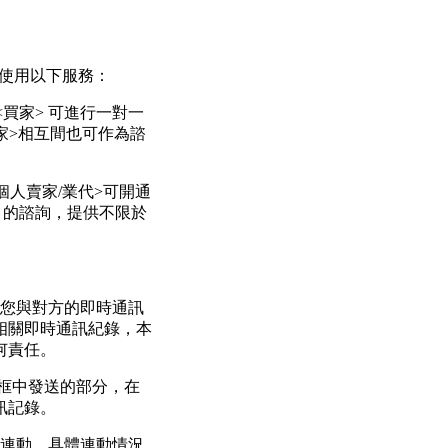
提供您使用以下服務：
與<買家> 可進行一對一
家>相互間也可作為諮
個人賣家/業代>可開通
> 的諮詢，提供不限於
記錄您與對方的即時通訊
相關即時通訊紀錄，本
何責任。
話框中發送的部分，在
訊記錄。
行連動，具體連動情況