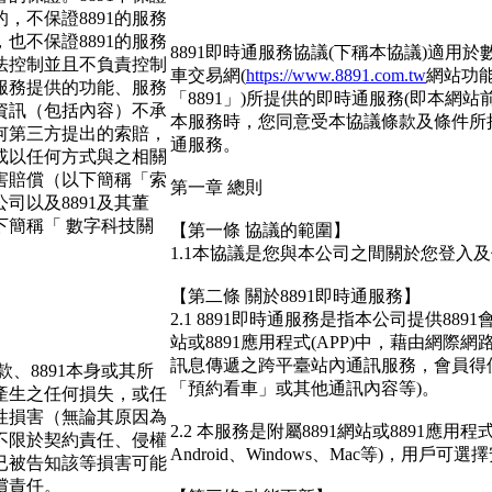
，不保證8891的服務
也不保證8891的服務
8
891即時通服務協議(下稱本協議)適用於
無法控制並且不負責控制
車交易網(
https://www.8891.com.tw
網站功
的服務提供的功能、服務
「8891」)所提供的即時通服務(即本網
或資訊（包括內容）不承
本服務時，您同意受本協議條款及條件所
何第三方提出的索賠，
通服務。
或以任何方式與之相關
害賠償（以下簡稱「索
第一章
總則
公司以及8891及其董
簡稱「 數字科技關
【第一條
協議的範圍】
1.1本協議是您與本公司之間關於您登入及
【第二條
關於
8891即時通服務】
2.1 8891即時通服務是指本公司提供8
站或8891應用程式(APP)中，藉由網
訊息傳遞之跨平臺站內通訊服務，會員得使
款、8891本身或其所
「預約看車」或其他通訊內容等)。
產生之任何損失，或任
性損害（無論其原因為
2.2 本服務是附屬8891網站或8891應
不限於契約責任、侵權
Android、Windows、Mac等)，用戶
已被告知該等損害可能
償責任。