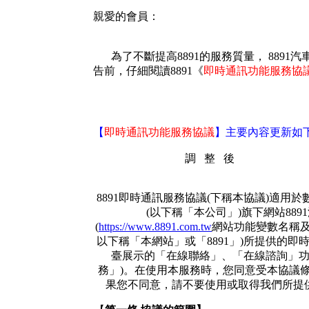
親愛的會員：
為了不斷提高8891的服務質量， 889
告前，仔細閱讀8891
《
即時通訊功能服務協
【
即時通訊功能服務協議
】主要內容更新如
調
整
後
8891即時通訊服務協議(下稱本協議)適用
(以下稱「本公司」)旗下網站889
(
https://www.8891.com.tw
網站功能變數名稱及
以下稱「本網站」或「8891」)所提供的即
臺展示的「在線聯絡」、
「在線諮詢」
務」
)。在使用本服務時，您同意受本協議
果您不同意，請不要使用或取得我們所提