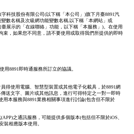
數字科技股份有限公司(以下稱「本公司」)旗下月臺8891汽
能變數名稱及次級網功能變數名稱
,以下稱「本網站」或
站前臺展示的「在線聯絡」功能，以下稱「本服務」)。在使用
拘束，如果您不同意，請不要使用或取得我們所提供的即時
使用8891即時通服務所訂立的協議。
891會員得使用電腦、智慧型裝置或其他電子化載具，於8891網
際網路傳送文字、圖片或其他訊息，進行可得特定之一對一即時
用本服務與8891業務相關事項進行討論(包含但不限於
用程式(APP)之通訊服務，可能提供多個版本(包括但不限於iOS、
可選擇安裝相應版本使用。