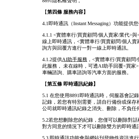
8891隱私權聲明 。
【
第四條
服務內容
】
4.1即時通訊（Instant Messaging）功能
4.1.1 <實體車行/買賣顧問/個人賣家/業代>
線上即時通訊，<實體車行/買賣顧問/個人賣
詢方與回覆方進行一對一線上即時通訊。
4.1.2提供
AI助手服務
，<實體車行/買賣顧問/
此服務，
未在線時
，可
透
AI助手回覆<買家
車輛諮詢、購車諮詢等汽車方面的服務。
【
第五條
即時通訊紀錄】
5.1 在您使用8891即時通訊時，伺服器會
記錄，若您有特別需要，請自行備份或保存
公司就即時通訊紀錄之消失、刪除，不負任
5.2若您想刪除您的紀錄，您僅可以刪除對
對方同意的情況下才可以刪除雙方的即時通
5.3 即時通訊功能會與網站刊登物件資訊進