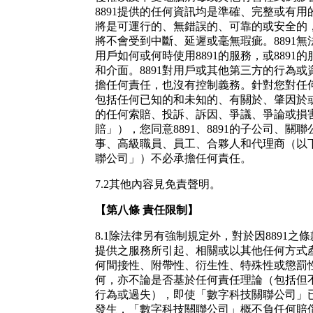
8891提供的任何資訊均是準確、完整或有用的
將是可運行的、無錯誤的、可靠的或安全的，
將不會受到中斷、延遲或毫無瑕疵。8891
用戶如何或何時使用8891的服務，或8891
和介面。8891對用戶或其他第三方的行為
擔任何責任，也沒有控制義務。針對您對任
包括任何已知的和未知的、有關於、肇因於
的任何索賠、投訴、訴因、爭議、爭論或損
賠」），您同意8891、8891的子公司、關聯
事、高級職員、員工、合夥人和代理商（以下
聯公司」）不必承擔任何責任。
7.2其他內容見免責聲明。
【
第八條
責任限制
】
8.1除法律另有強制規定外，對於因8891之條
提供之服務所引起、相關或以其他任何方式
何間接性、附帶性、衍生性、特殊性或懲罰
何，亦不論是否基於任何責任理論（包括但
行為或過失），即使「數字科技關聯公司」
發生，「數字科技關聯公司」概不負任何賠