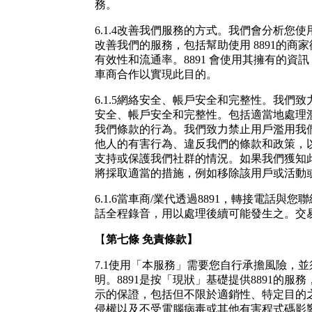
務。
6.1.4
改善我們服務的方式。我們會分析您使
改善我們的服務，包括幫助使用 8891的商
有效性和流通率。8891 會使用其擁有的資
車商合作以實現此目的。
6.1.5網絡安全、帳戶安全和完整性。我們
安全、帳戶安全和完整性。包括適當地處理
我們條款的行為。我們致力禁止用戶濫用我
他人的有害行為、違反我們的條款和政策，
支持或保護我們社群的情況。如果我們獲知
將採取適當的措施，例如移除該用戶或活動
6.1.6當車商/業代透過8891，轉接電話與您
話全程錄音，用以處理後續可能發生之。交
【
第七條
免責條款
】
7.1
使用「本服務」需要您自行承擔風險，並
明。
8891是按「現狀」基礎提供8891的服
示的保證，包括但不限於適銷性、特定目的
侵權以及不受電腦病毒或其他有害程式碼影響