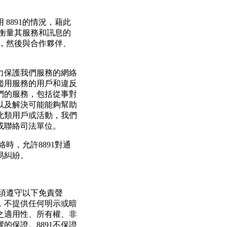
用
8891的情況，藉此
家衡量其服務和訊息的
訊，然後與合作夥伴、
致力保護我們服務的網絡
濫用服務的用戶和違反
們的服務，包括從事對
以及解決可能能夠幫助
此類用戶或活動，我們
或聯絡司法單位。
聯絡時，允許8891對通
易糾紛。
須遵守以下免責聲
務，不提供任何明示或暗
之適用性、所有權、非
的保證。8891不保證