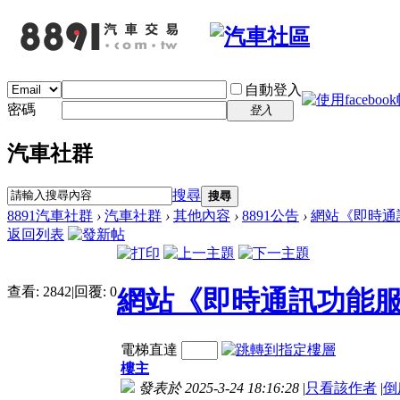
自動登入
密碼
登入
汽車社群
搜尋
搜尋
8891汽車社群
›
汽車社群
›
其他內容
›
8891公告
›
網站《即時通訊
返回列表
查看:
2842
|
回覆:
0
網站《即時通訊功能
電梯直達
樓主
發表於 2025-3-24 18:16:28
|
只看該作者
|
倒