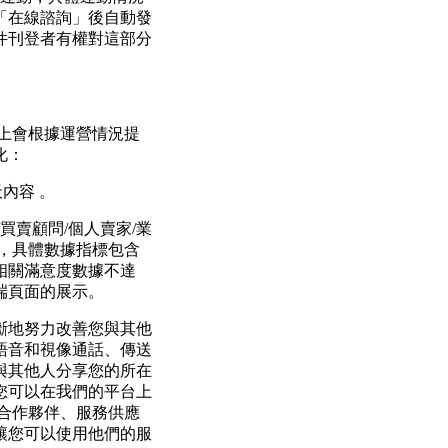
「在線諮詢」後自動發
件刊登者有權對這部分
務上會根據運營情況提
化：
天內容 。
/買賣顧問/個人賣家/業
求，具體數據指標包含
相關滿意度數據不達
端頁面的展示。
不斷地努力改善您與其他
、語音和視像通話、傳送
與其他人分享您的所在
您可以在我們的平台上
與合作夥伴、服務供應
讓您可以使用他們的服