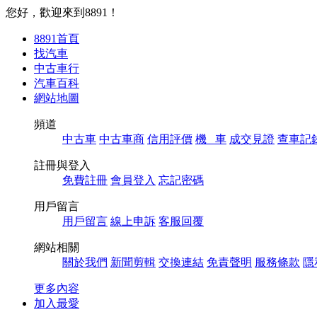
您好，歡迎來到8891！
8891首頁
找汽車
中古車行
汽車百科
網站地圖
頻道
中古車
中古車商
信用評價
機 車
成交見證
查車記
註冊與登入
免費註冊
會員登入
忘記密碼
用戶留言
用戶留言
線上申訴
客服回覆
網站相關
關於我們
新聞剪輯
交換連結
免責聲明
服務條款
隱
更多內容
加入最愛