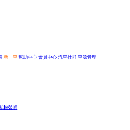
錄
新 車
幫助中心
會員中心
汽車社群
車源管理
私權聲明