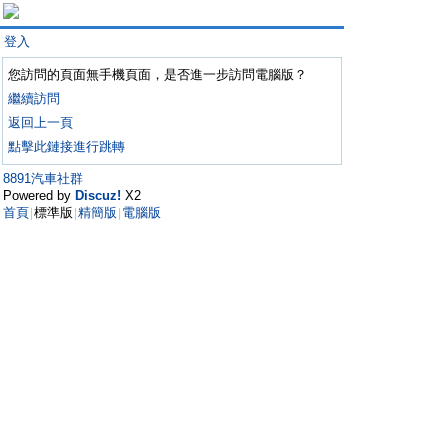
登入
您訪問的頁面無手機頁面，是否進一步訪問電腦版？
繼續訪問
返回上一頁
點擊此鏈接進行跳轉
8891汽車社群
Powered by
Discuz!
X2
首頁
標準版
精簡版
電腦版
|
|
|