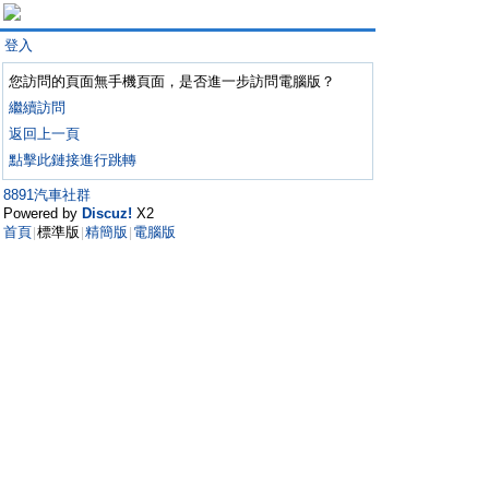
登入
您訪問的頁面無手機頁面，是否進一步訪問電腦版？
繼續訪問
返回上一頁
點擊此鏈接進行跳轉
8891汽車社群
Powered by
Discuz!
X2
首頁
標準版
精簡版
電腦版
|
|
|