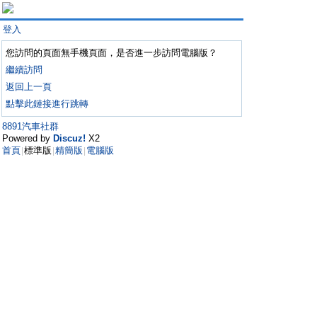
登入
您訪問的頁面無手機頁面，是否進一步訪問電腦版？
繼續訪問
返回上一頁
點擊此鏈接進行跳轉
8891汽車社群
Powered by
Discuz!
X2
首頁
標準版
精簡版
電腦版
|
|
|