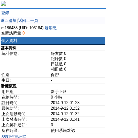
登錄
返回論壇
返回上一頁
|
m186488 (UID: 106184)
發消息
空間訪問量
0
個人資料
基本資料
統計信息:
好友數 0
記錄數 0
日誌數 0
相冊數 0
性別:
保密
生日:
-
活躍概況
用戶組:
新手上路
在線時間:
0 小時
註冊時間:
2014-9-12 01:23
最後訪問:
2014-9-12 01:32
上次活動時間:
2014-9-12 01:32
上次發表時間:
2014-9-12 01:41
上次郵件通知:
0
所在時區:
使用系統默認
8891汽車社群