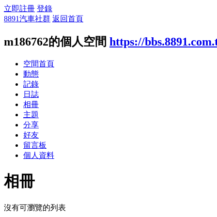
立即註冊
登錄
8891汽車社群
返回首頁
m186762的個人空間
https://bbs.8891.com
空間首頁
動態
記錄
日誌
相冊
主題
分享
好友
留言板
個人資料
相冊
沒有可瀏覽的列表