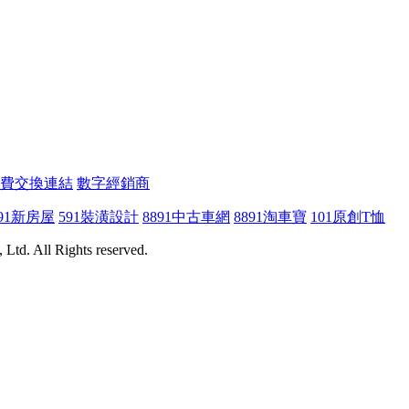
費交換連結
數字經銷商
91新房屋
591裝潢設計
8891中古車網
8891淘車寶
101原創T恤
Ltd. All Rights reserved.