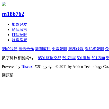
m186762
加為好友
給我留言
打個招呼
發送消息
關於我們
廣告合作
新聞剪輯
免責聲明
服務條款
隱私權聲明
免
數字科技相關網站：
8591寶物交易
591租屋
591售屋
591店面
5
Powered by
Discuz!
X2
Copyright © 2011 by Addcn Technology Co., 
回頂部