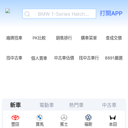
BMW 1-Series Hatchback
打開APP
Skoda Octavia
Skoda Kodiaq
Skoda Kamiq
廠牌找車
PK比較
銷售排行
購車菜單
查成交價
Hyundai Tucson
Mazda CX-60
找中古車
個人賣車
中古車估價
找中古車行
8891嚴選
BMW iX2
高價收車
BMW iX1
8月進口休旅好康！T-Cross折10萬、Crosstrek送環景、CX-5升級保固
本田Prelude新年式接單資訊！座艙改黑內裝、2-Tone雙色加3萬
220萬賓士大滿配！？純電CLA 250+真的很香嗎！？
新車
電動車
熱門車
中古車
豐田
寶馬
賓士
福斯
本田