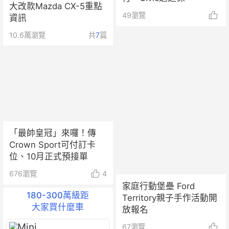
大改款Mazda CX-5重點
49
瀏覽
資訊
10.6萬
瀏覽
共
7
篇
「最帥皇冠」來囉！傳
Crown Sport可付訂卡
位、10月正式預接單
676
瀏覽
4
家庭行動堡壘 Ford
180-300萬級距
Territory親子手作活動開
大家買什麼車
放報名
67
瀏覽