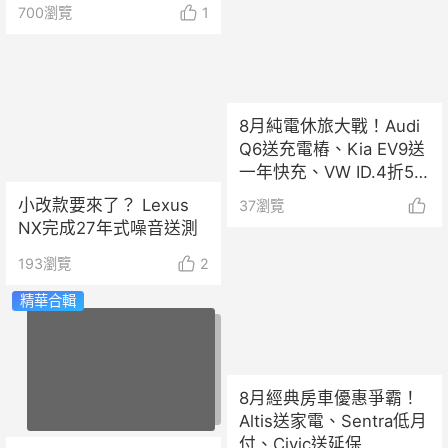
定！
700
瀏覽
1
8月純電休旅大戰！Audi
Q6送充電樁、Kia EV9送
一年快充、VW ID.4折5
萬！
小改款要來了？ Lexus
37
瀏覽
NX完成27年式噪音送測
193
瀏覽
2
精華合輯
8月經典房車優惠爭霸！
Altis送家電、Sentra低月
付、Civic送延保