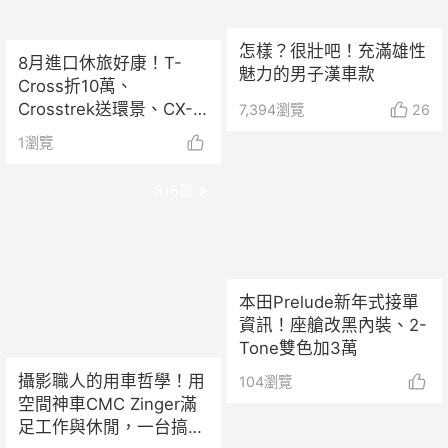
怎樣？很壯吧！充滿雄性
8月進口休旅好康！T-
魅力的男子漢車款
Cross折10萬、
Crosstrek送環景、CX-5
7,394
瀏覽
26
升級保固
1
瀏覽
316
篇
本田Prelude新年式接單
資訊！座艙改黑內裝、2-
Tone雙色加3萬
攝影職人的用車哲學！用
104
瀏覽
空間神車CMC Zinger滿
足工作與休閒，一台搞