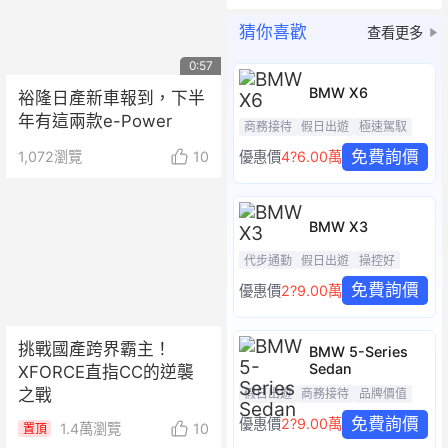
猜你喜歡
查看更多
0:57
BMW X6
裕隆日產新車報到，下半
年有這兩款e-Power
商務接待
假日出遊
極速駕馭
免費詢價
1,072
瀏覽
10
優惠價
4?6.00萬
BMW X3
代步通勤
假日出遊
操控好
免費詢價
優惠價
2?9.00萬
挑戰國產跨界霸主！
BMW 5-Series
Sedan
XFORCE直指CC的逆襲
之戰
假日出遊
商務接待
品牌價值
免費詢價
優惠價
2?9.00萬
1.4萬
瀏覽
10
置頂