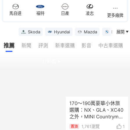
馬自達
福特
日產
凌志
更多廠牌
Skoda
Hyundai
Mazda
BMW
展開
優惠
推薦
新聞
評測
新車選購
影音
中古車選購
1795
篇
170～190萬豪華小休旅
選購：NX、GLA、XC40
之外，MINI Countryman
值得考慮嗎？
1,761
瀏覽
1
置頂