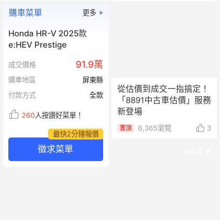
購車菜單
更多
Honda HR-V 2025款
e:HEV Prestige
91.9萬
成交價格
購車地區
屏東縣
從估價到成交一指搞定！
付款方式
全款
「8891中古車估價」服務
新登場
260
人按讚好菜單！
6,365
瀏覽
3
置頂
最快2分鐘報價
徵求菜單
408
篇