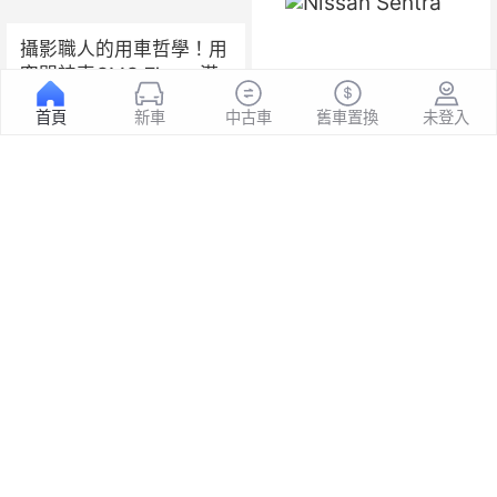
攝影職人的用車哲學！用
空間神車CMC Zinger滿
足工作與休閒，一台搞
Nissan Sentra
首頁
新車
中古車
舊車置換
未登入
定！
698
瀏覽
1
78.5-88.9萬
優惠禮包
15.0萬
BMW 3-Series
Touring
一鍵詢價
8891實測·綜合排名
59
26.4cm
空間
後座膝部
78名
78名
79名
空間
舒適
性能