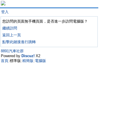
登入
您訪問的頁面無手機頁面，是否進一步訪問電腦版？
繼續訪問
返回上一頁
點擊此鏈接進行跳轉
8891汽車社群
Powered by
Discuz!
X2
首頁
標準版
精簡版
電腦版
|
|
|