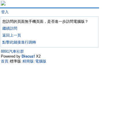
登入
您訪問的頁面無手機頁面，是否進一步訪問電腦版？
繼續訪問
返回上一頁
點擊此鏈接進行跳轉
8891汽車社群
Powered by
Discuz!
X2
首頁
標準版
精簡版
電腦版
|
|
|