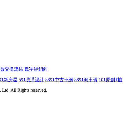
費交換連結
數字經銷商
91新房屋
591裝潢設計
8891中古車網
8891淘車寶
101原創T恤
Ltd. All Rights reserved.