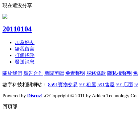
現在還沒分享
20110104
加為好友
給我留言
打個招呼
發送消息
關於我們
廣告合作
新聞剪輯
免責聲明
服務條款
隱私權聲明
免
數字科技相關網站：
8591寶物交易
591租屋
591售屋
591店面
5
Powered by
Discuz!
X2
Copyright © 2011 by Addcn Technology Co., 
回頂部