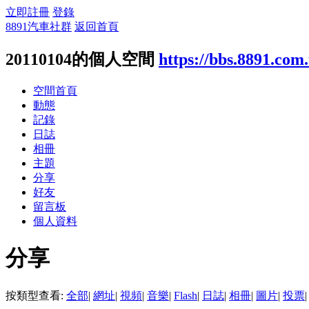
立即註冊
登錄
8891汽車社群
返回首頁
20110104的個人空間
https://bbs.8891.com
空間首頁
動態
記錄
日誌
相冊
主題
分享
好友
留言板
個人資料
分享
按類型查看:
全部
|
網址
|
視頻
|
音樂
|
Flash
|
日誌
|
相冊
|
圖片
|
投票
|