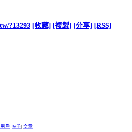
.tw/?13293
[收藏]
[複製]
[分享]
[RSS]
用戶
|
帖子
|
文章