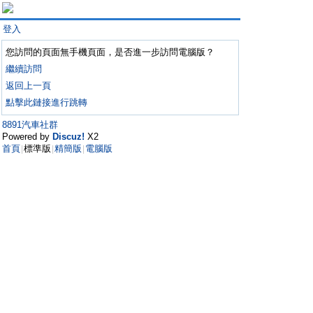
登入
您訪問的頁面無手機頁面，是否進一步訪問電腦版？
繼續訪問
返回上一頁
點擊此鏈接進行跳轉
8891汽車社群
Powered by
Discuz!
X2
首頁
標準版
精簡版
電腦版
|
|
|