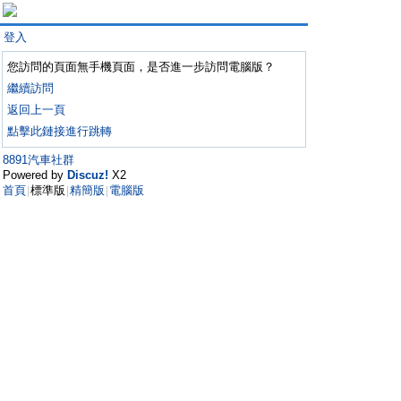
登入
您訪問的頁面無手機頁面，是否進一步訪問電腦版？
繼續訪問
返回上一頁
點擊此鏈接進行跳轉
8891汽車社群
Powered by
Discuz!
X2
首頁
標準版
精簡版
電腦版
|
|
|