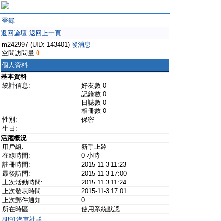
登錄
返回論壇
返回上一頁
|
m242997 (UID: 143401)
發消息
空間訪問量
0
個人資料
基本資料
統計信息:
好友數 0
記錄數 0
日誌數 0
相冊數 0
性別:
保密
生日:
-
活躍概況
用戶組:
新手上路
在線時間:
0 小時
註冊時間:
2015-11-3 11:23
最後訪問:
2015-11-3 17:00
上次活動時間:
2015-11-3 11:24
上次發表時間:
2015-11-3 17:01
上次郵件通知:
0
所在時區:
使用系統默認
8891汽車社群