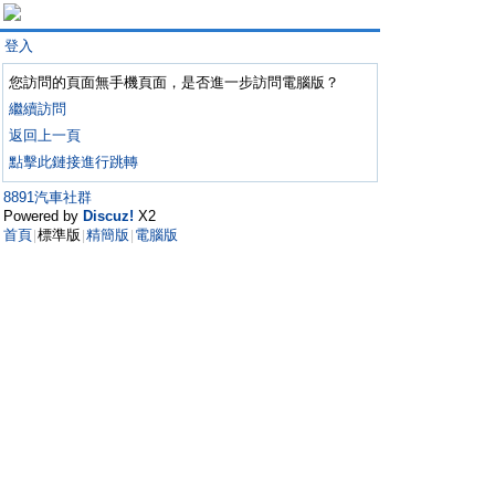
登入
您訪問的頁面無手機頁面，是否進一步訪問電腦版？
繼續訪問
返回上一頁
點擊此鏈接進行跳轉
8891汽車社群
Powered by
Discuz!
X2
首頁
標準版
精簡版
電腦版
|
|
|