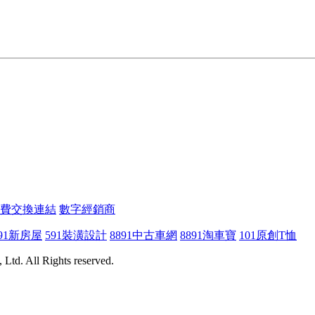
費交換連結
數字經銷商
91新房屋
591裝潢設計
8891中古車網
8891淘車寶
101原創T恤
Ltd. All Rights reserved.