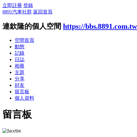
立即註冊
登錄
8891汽車社群
返回首頁
連欽隆的個人空間
https://bbs.8891.com.t
空間首頁
動態
記錄
日誌
相冊
主題
分享
好友
留言板
個人資料
留言板