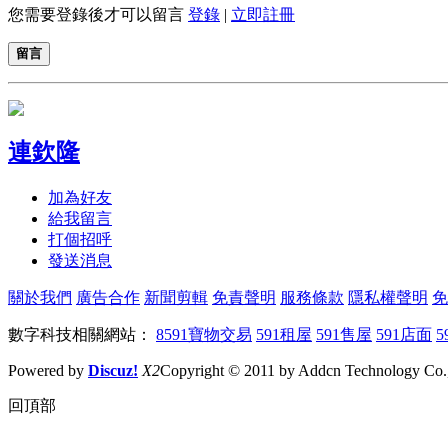
您需要登錄後才可以留言
登錄
|
立即註冊
留言
連欽隆
加為好友
給我留言
打個招呼
發送消息
關於我們
廣告合作
新聞剪輯
免責聲明
服務條款
隱私權聲明
免
數字科技相關網站：
8591寶物交易
591租屋
591售屋
591店面
5
Powered by
Discuz!
X2
Copyright © 2011 by Addcn Technology Co., 
回頂部