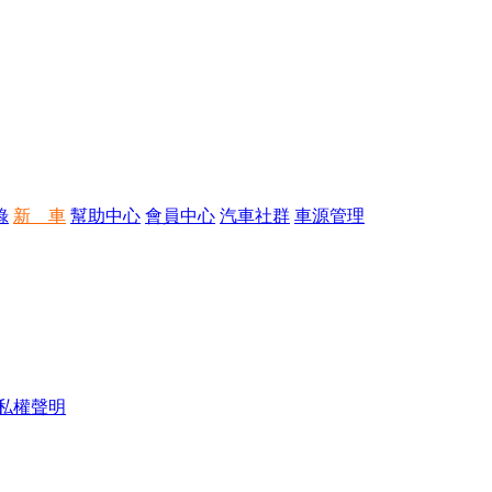
錄
新 車
幫助中心
會員中心
汽車社群
車源管理
私權聲明