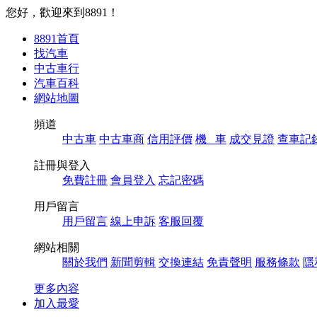
您好，歡迎來到8891！
8891首頁
找汽車
中古車行
汽車百科
網站地圖
頻道
中古車
中古車商
信用評價
機 車
成交見證
查車記
註冊與登入
免費註冊
會員登入
忘記密碼
用戶留言
用戶留言
線上申訴
客服回覆
網站相關
關於我們
新聞剪輯
交換連結
免責聲明
服務條款
隱
更多內容
加入最愛