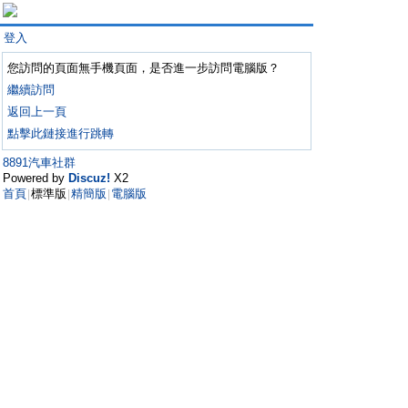
登入
您訪問的頁面無手機頁面，是否進一步訪問電腦版？
繼續訪問
返回上一頁
點擊此鏈接進行跳轉
8891汽車社群
Powered by
Discuz!
X2
首頁
標準版
精簡版
電腦版
|
|
|