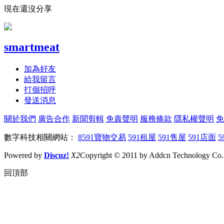
現在還沒分享
smartmeat
加為好友
給我留言
打個招呼
發送消息
關於我們
廣告合作
新聞剪輯
免責聲明
服務條款
隱私權聲明
免
數字科技相關網站：
8591寶物交易
591租屋
591售屋
591店面
5
Powered by
Discuz!
X2
Copyright © 2011 by Addcn Technology Co., 
回頂部