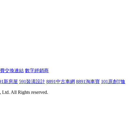
費交換連結
數字經銷商
91新房屋
591裝潢設計
8891中古車網
8891淘車寶
101原創T恤
Ltd. All Rights reserved.