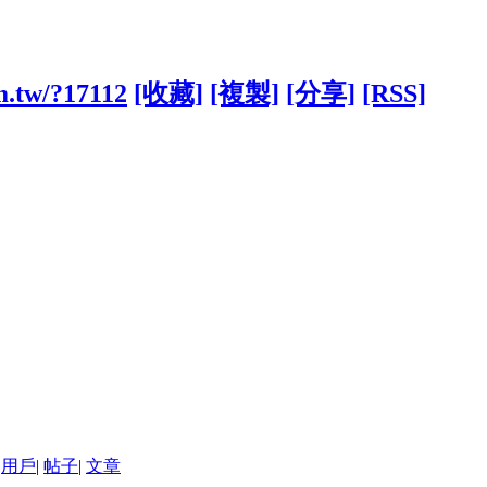
m.tw/?17112
[收藏]
[複製]
[分享]
[RSS]
用戶
|
帖子
|
文章