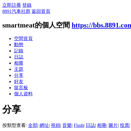
立即註冊
登錄
8891汽車社群
返回首頁
smartmeat的個人空間
https://bbs.8891.co
空間首頁
動態
記錄
日誌
相冊
主題
分享
好友
留言板
個人資料
分享
按類型查看:
全部
|
網址
|
視頻
|
音樂
|
Flash
|
日誌
|
相冊
|
圖片
|
投票
|