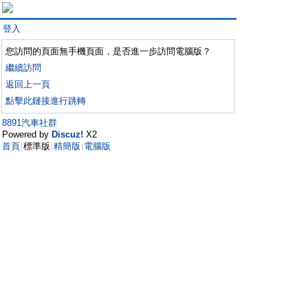
登入
您訪問的頁面無手機頁面，是否進一步訪問電腦版？
繼續訪問
返回上一頁
點擊此鏈接進行跳轉
8891汽車社群
Powered by
Discuz!
X2
首頁
標準版
精簡版
電腦版
|
|
|