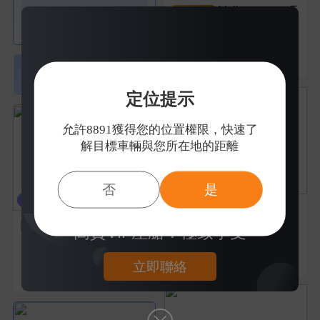
Volkswagen T
台北市
士林區
承德路四段1
92號1樓
iguan 1.4L
2016年
|
10萬公里
32.8萬
2030
查看全台
家車行>
定位提示
允許8891獲得您的位置權限，快速了
解目標車輛與您所在地的距離
否
是
Luxgen U6 Tu
rbo ECO Hyper 2.0L
Mazda 3 5D
高貴VIP座艙！極致享受
2.0L
2016年
|
10萬公里
16.8萬
2014年
|
9萬公里
立即聯絡
33.8萬