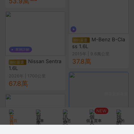
53.9萬
M-Benz B-Cla
ss 1.6L
2015年
|
9.6萬公里
37.8萬
Nissan Sentra
1.6L
2026年
|
1700公里
67.8萬
追蹤8891
NEW
5
輛在售
首頁
買車
訊息
個人賣車
我的
長弓汽車
Volvo
BMW
Mercedes-Benz