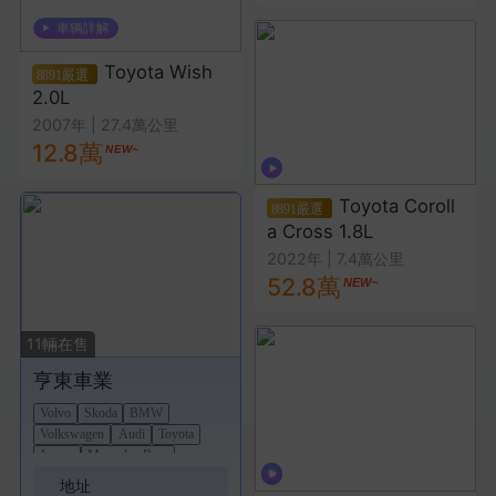
Toyota Wish
2.0L
2007年
|
27.4萬公里
12.8萬
Toyota Coroll
a Cross 1.8L
2022年
|
7.4萬公里
52.8萬
11
輛在售
亨東車業
Volvo
Skoda
BMW
Volkswagen
Audi
Toyota
Jaguar
Mercedes-Benz
Maserati
地址