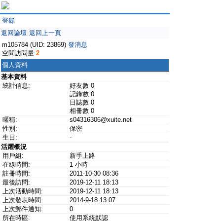
登錄
返回論壇
返回上一頁
|
m105784 (UID: 23869)
發消息
空間訪問量
2
個人資料
基本資料
統計信息:
好友數 0
記錄數 0
日誌數 0
相冊數 0
暱稱:
s04316306@xuite.net
性別:
保密
生日:
-
活躍概況
用戶組:
新手上路
在線時間:
1 小時
註冊時間:
2011-10-30 08:36
最後訪問:
2019-12-11 18:13
上次活動時間:
2019-12-11 18:13
上次發表時間:
2014-9-18 13:07
上次郵件通知:
0
所在時區:
使用系統默認