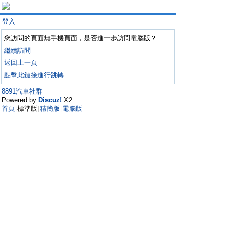
登入
您訪問的頁面無手機頁面，是否進一步訪問電腦版？
繼續訪問
返回上一頁
點擊此鏈接進行跳轉
8891汽車社群
Powered by
Discuz!
X2
首頁
標準版
精簡版
電腦版
|
|
|