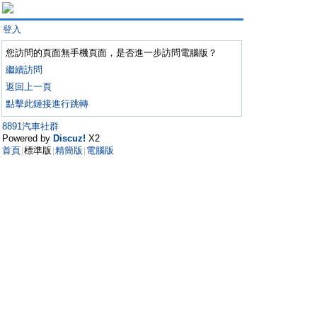
登入
您訪問的頁面無手機頁面，是否進一步訪問電腦版？
繼續訪問
返回上一頁
點擊此鏈接進行跳轉
8891汽車社群
Powered by
Discuz!
X2
首頁
標準版
精簡版
電腦版
|
|
|