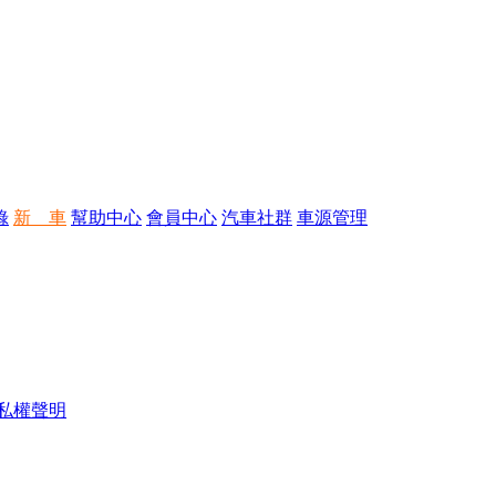
錄
新 車
幫助中心
會員中心
汽車社群
車源管理
私權聲明