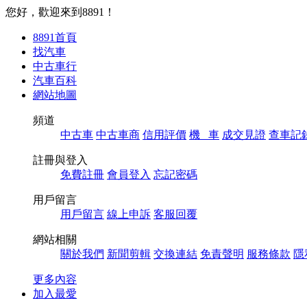
您好，歡迎來到8891！
8891首頁
找汽車
中古車行
汽車百科
網站地圖
頻道
中古車
中古車商
信用評價
機 車
成交見證
查車記
註冊與登入
免費註冊
會員登入
忘記密碼
用戶留言
用戶留言
線上申訴
客服回覆
網站相關
關於我們
新聞剪輯
交換連結
免責聲明
服務條款
隱
更多內容
加入最愛