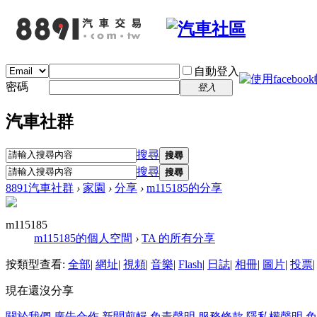
自動登入
密碼
登入
汽車社群
搜尋
搜尋
搜尋
搜尋
8891汽車社群
›
家園
›
分享
›
m115185的分享
m115185
m115185的個人空間
›
TA 的所有分享
按類型查看:
全部
|
網址
|
視頻
|
音樂
|
Flash
|
日誌
|
相冊
|
圖片
|
投票
|
現在還沒分享
關於我們
廣告合作
新聞剪輯
免責聲明
服務條款
隱私權聲明
免