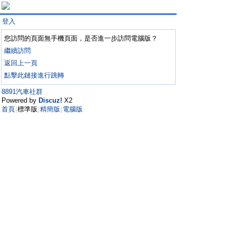
登入
您訪問的頁面無手機頁面，是否進一步訪問電腦版？
繼續訪問
返回上一頁
點擊此鏈接進行跳轉
8891汽車社群
Powered by
Discuz!
X2
首頁
標準版
精簡版
電腦版
|
|
|