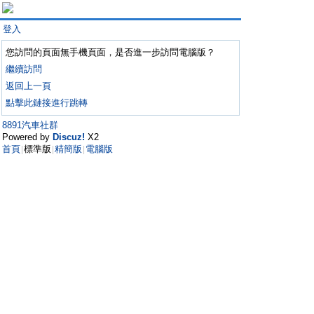
登入
您訪問的頁面無手機頁面，是否進一步訪問電腦版？
繼續訪問
返回上一頁
點擊此鏈接進行跳轉
8891汽車社群
Powered by
Discuz!
X2
首頁
標準版
精簡版
電腦版
|
|
|