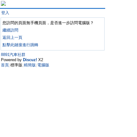
登入
您訪問的頁面無手機頁面，是否進一步訪問電腦版？
繼續訪問
返回上一頁
點擊此鏈接進行跳轉
8891汽車社群
Powered by
Discuz!
X2
首頁
標準版
精簡版
電腦版
|
|
|