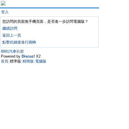
登入
您訪問的頁面無手機頁面，是否進一步訪問電腦版？
繼續訪問
返回上一頁
點擊此鏈接進行跳轉
8891汽車社群
Powered by
Discuz!
X2
首頁
標準版
精簡版
電腦版
|
|
|