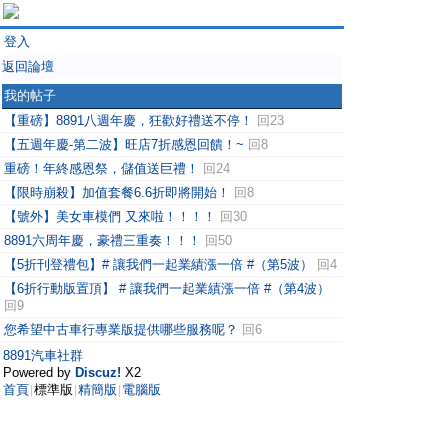
登入
返回論壇
我的帖子
【重磅】8891八週年慶，狂歡好禮送不停！
回23
【五週年慶-第二波】旺店7折感恩回饋！~
回8
重磅！年終感恩祭，儲值送巨禮！
回24
【限時崩殺】加值套餐6.6折即將開始！
回8
【號外】美女車模們 又來啦！！！！
回30
8891六周年慶，豪禮三重奏！！！
回50
【5折刊登禮包】# 讓我們一起業績漲一倍 #（第5波）
回4
【6折行動版置頂】 # 讓我們一起業績漲一倍 #（第4波）
回9
您希望中古車行專業版提供哪些服務呢？
回6
8891汽車社群
Powered by
Discuz!
X2
首頁
標準版
精簡版
電腦版
|
|
|