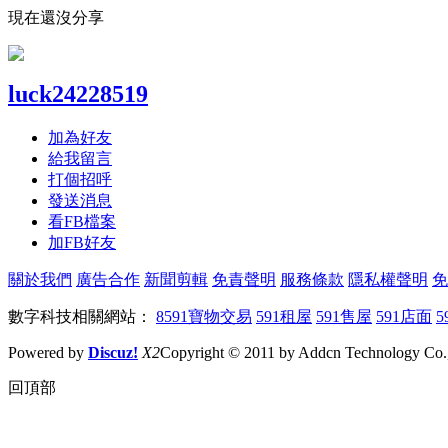
現在還沒分享
luck24228519
加為好友
給我留言
打個招呼
發送消息
看FB檔案
加FB好友
關於我們
廣告合作
新聞剪輯
免責聲明
服務條款
隱私權聲明
免
數字科技相關網站：
8591寶物交易
591租屋
591售屋
591店面
5
Powered by
Discuz!
X2
Copyright © 2011 by Addcn Technology Co., 
回頂部