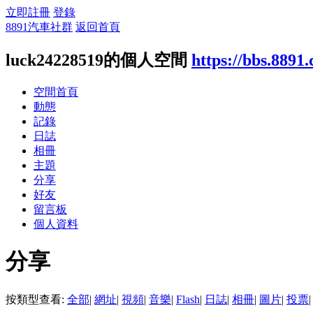
立即註冊
登錄
8891汽車社群
返回首頁
luck24228519的個人空間
https://bbs.8891
空間首頁
動態
記錄
日誌
相冊
主題
分享
好友
留言板
個人資料
分享
按類型查看:
全部
|
網址
|
視頻
|
音樂
|
Flash
|
日誌
|
相冊
|
圖片
|
投票
|