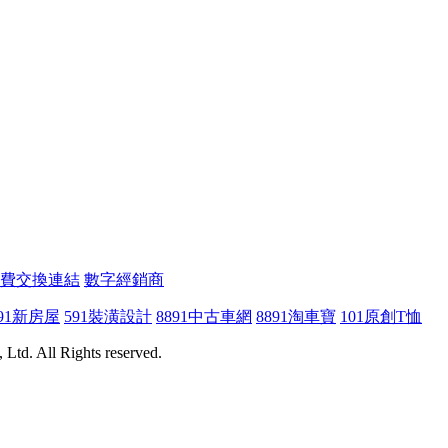
費交換連結
數字經銷商
91新房屋
591裝潢設計
8891中古車網
8891淘車寶
101原創T恤
Ltd. All Rights reserved.