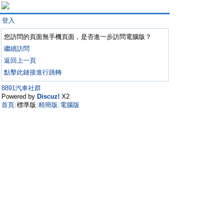
登入
您訪問的頁面無手機頁面，是否進一步訪問電腦版？
繼續訪問
返回上一頁
點擊此鏈接進行跳轉
8891汽車社群
Powered by
Discuz!
X2
首頁
標準版
精簡版
電腦版
|
|
|