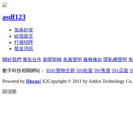
asdf123
加為好友
給我留言
打個招呼
發送消息
關於我們
廣告合作
新聞剪輯
免責聲明
服務條款
隱私權聲明
免
數字科技相關網站：
8591寶物交易
591租屋
591售屋
591店面
5
Powered by
Discuz!
X2
Copyright © 2011 by Addcn Technology Co., 
回頂部