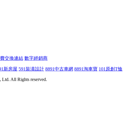
費交換連結
數字經銷商
91新房屋
591裝潢設計
8891中古車網
8891淘車寶
101原創T恤
Ltd. All Rights reserved.