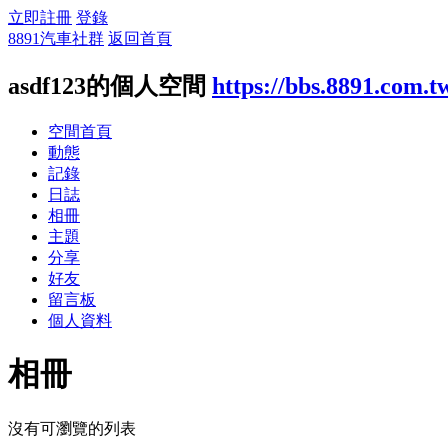
立即註冊
登錄
8891汽車社群
返回首頁
asdf123的個人空間
https://bbs.8891.com.t
空間首頁
動態
記錄
日誌
相冊
主題
分享
好友
留言板
個人資料
相冊
沒有可瀏覽的列表