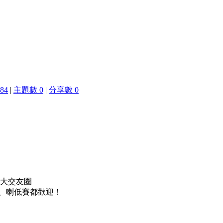
84
|
主題數 0
|
分享數 0
大交友圈
長、喇低賽都歡迎！