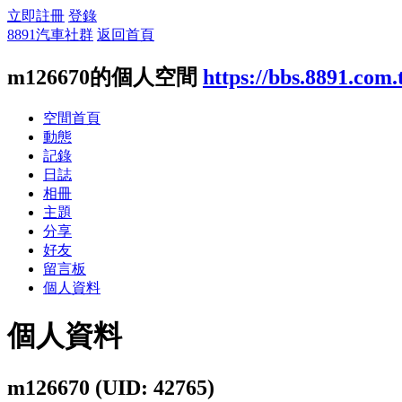
立即註冊
登錄
8891汽車社群
返回首頁
m126670的個人空間
https://bbs.8891.com
空間首頁
動態
記錄
日誌
相冊
主題
分享
好友
留言板
個人資料
個人資料
m126670
(UID: 42765)