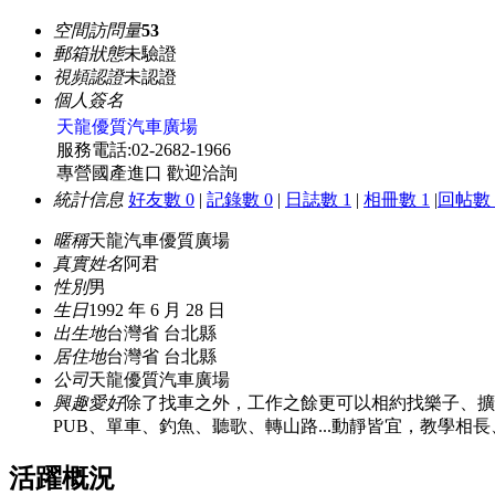
空間訪問量
53
郵箱狀態
未驗證
視頻認證
未認證
個人簽名
天龍優質汽車廣場
服務電話:02-2682-1966
專營國產進口 歡迎洽詢
統計信息
好友數 0
|
記錄數 0
|
日誌數 1
|
相冊數 1
|
回帖數 
暱稱
天龍汽車優質廣場
真實姓名
阿君
性別
男
生日
1992 年 6 月 28 日
出生地
台灣省 台北縣
居住地
台灣省 台北縣
公司
天龍優質汽車廣場
興趣愛好
除了找車之外，工作之餘更可以相約找樂子、擴
PUB、單車、釣魚、聽歌、轉山路...動靜皆宜，教學相
活躍概況