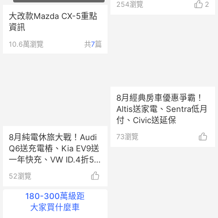
254
瀏覽
2
大改款Mazda CX-5重點
資訊
10.6萬
瀏覽
共
7
篇
8月經典房車優惠爭霸！
Altis送家電、Sentra低月
付、Civic送延保
8月純電休旅大戰！Audi
73
瀏覽
Q6送充電樁、Kia EV9送
一年快充、VW ID.4折5
萬！
52
瀏覽
180-300萬級距
大家買什麼車