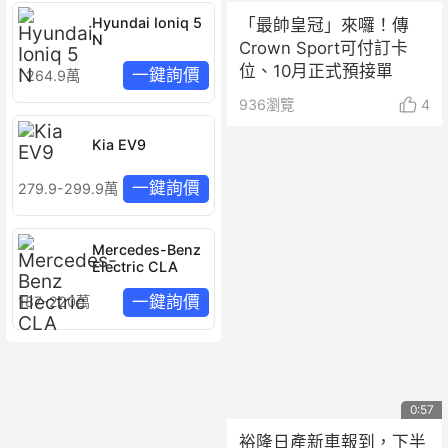
Hyundai Ioniq 5
「最帥皇冠」來囉！傳
N
Crown Sport可付訂卡
位、10月正式預接單
一鍵詢價
264.9萬
936
瀏覽
4
Kia EV9
一鍵詢價
279.9-299.9萬
Mercedes-Benz
Electric CLA
一鍵詢價
187-220萬
0:57
裕隆日產新車報到，下半