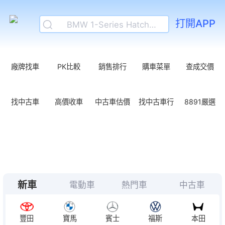
BMW 5-Series Sedan
打開APP
BMW 1-Series Hatchback
Skoda Octavia
Skoda Kodiaq
廠牌找車
PK比較
銷售排行
購車菜單
查成交價
Skoda Kamiq
Hyundai Tucson
高價收車
找中古車
中古車估價
找中古車行
8891嚴選
個人賣車
Mazda CX-60
BMW iX2
BMW iX1
Nissan NX7申報圖曝光！首波1.5升PHEV動力、純電可跑225km
8月頂級豪車輕鬆開！Range Rover送保養！X5與Q7推低月付
新車
電動車
熱門車
中古車
220萬賓士大滿配！？純電CLA 250+真的很香嗎！？
豐田
寶馬
賓士
福斯
本田