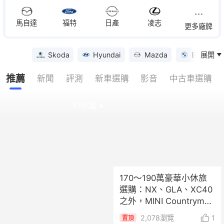
馬自達
福特
日產
凌志
更多廠牌
Skoda
Hyundai
Mazda
BMW
展開
優惠
推薦
新聞
評測
新車選購
影音
中古車選購
1795
篇
170～190萬豪華小休旅
選購：NX、GLA、XC40
之外，MINI Countryman
值得考慮嗎？
2,078
瀏覽
1
置頂