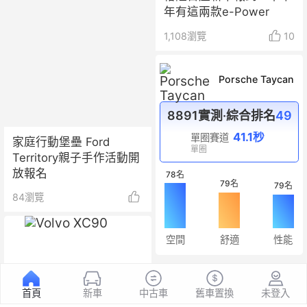
年有這兩款e-Power
1,108
瀏覽
10
Porsche Taycan
8891實測·綜合排名
49
41.1秒
單圈賽道
家庭行動堡壘 Ford
單圈
Territory親子手作活動開
放報名
78名
79名
79名
84
瀏覽
空間
舒適
性能
首頁
新車
中古車
舊車置換
未登入
Volvo XC90