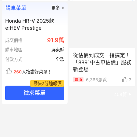
購車菜單
更多
Honda HR-V 2025款
e:HEV Prestige
91.9萬
成交價格
購車地區
屏東縣
從估價到成交一指搞定！
付款方式
全款
「8891中古車估價」服務
新登場
260
人按讚好菜單！
6,365
瀏覽
3
置頂
最快2分鐘報價
徵求菜單
408
篇