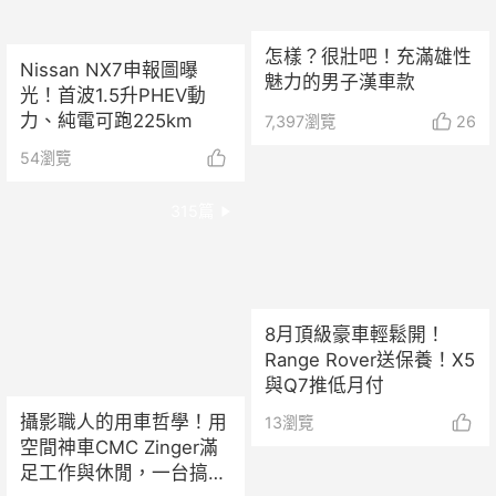
怎樣？很壯吧！充滿雄性
Nissan NX7申報圖曝
魅力的男子漢車款
光！首波1.5升PHEV動
力、純電可跑225km
7,397
瀏覽
26
54
瀏覽
315
篇
8月頂級豪車輕鬆開！
Range Rover送保養！X5
與Q7推低月付
攝影職人的用車哲學！用
13
瀏覽
空間神車CMC Zinger滿
足工作與休閒，一台搞