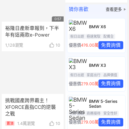
猜你喜歡
查看更多
0:57
BMW X6
裕隆日產新車報到，下半
年有這兩款e-Power
假日出遊
極速駕馭
配備全
免費詢價
1,128
瀏覽
10
優惠價
4?6.00萬
BMW X3
假日出遊
家庭出行
品牌價值
免費詢價
優惠價
2?9.00萬
挑戰國產跨界霸主！
BMW 5-Series
Sedan
XFORCE直指CC的逆襲
之戰
代步通勤
商務接待
安全性好
免費詢價
優惠價
2?9.00萬
1.4萬
瀏覽
10
置頂