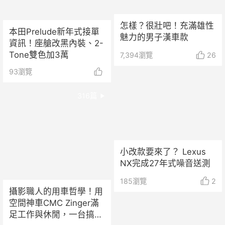
怎樣？很壯吧！充滿雄性
本田Prelude新年式接單
魅力的男子漢車款
資訊！座艙改黑內裝、2-
Tone雙色加3萬
7,394
瀏覽
26
93
瀏覽
316
篇
小改款要來了？ Lexus
NX完成27年式噪音送測
185
瀏覽
2
攝影職人的用車哲學！用
空間神車CMC Zinger滿
足工作與休閒，一台搞