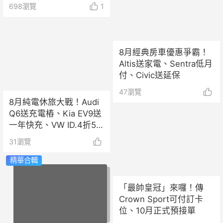
定！
698
瀏覽
1
8月經典房車優惠爭霸！
Altis送家電、Sentra低月
付、Civic送延保
47
瀏覽
8月純電休旅大戰！Audi
Q6送充電樁、Kia EV9送
一年快充、VW ID.4折5
萬！
31
瀏覽
精華合輯
「最帥皇冠」來囉！傳
Crown Sport可付訂卡
位、10月正式預接單