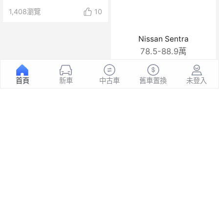
1,408
瀏覽
10
Nissan Sentra
78.5-88.9萬
優惠禮包
15.0萬
首頁
新車
中古車
舊車置換
未登入
一鍵詢價
1:47
Peugeot 5008現在不只
8月「送禮」最狂，買車
浪漫，還很務實！
招待豪華旅遊！
1,300
瀏覽
4
406
瀏覽