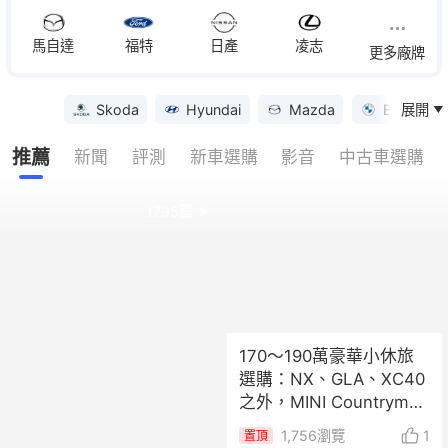
馬自達
福特
日產
凌志
更多廠牌
Skoda
Hyundai
Mazda
BMW
展開
優惠
推薦
新聞
評測
新車選購
影音
中古車選購
1795
篇
170～190萬豪華小休旅
選購：NX、GLA、XC40
之外，MINI Countryman
值得考慮嗎？
1,756
瀏覽
1
置頂