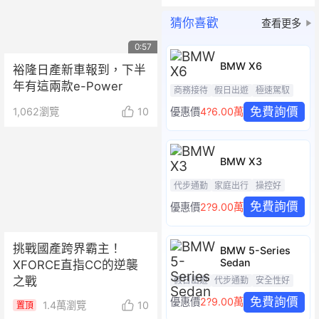
猜你喜歡
查看更多
0:57
BMW X6
裕隆日產新車報到，下半
年有這兩款e-Power
商務接待
假日出遊
極速駕馭
免費詢價
1,062
瀏覽
10
優惠價
4?6.00萬
BMW X3
代步通勤
家庭出行
操控好
免費詢價
優惠價
2?9.00萬
挑戰國產跨界霸主！
BMW 5-Series
Sedan
XFORCE直指CC的逆襲
之戰
假日出遊
代步通勤
安全性好
免費詢價
優惠價
2?9.00萬
1.4萬
瀏覽
10
置頂