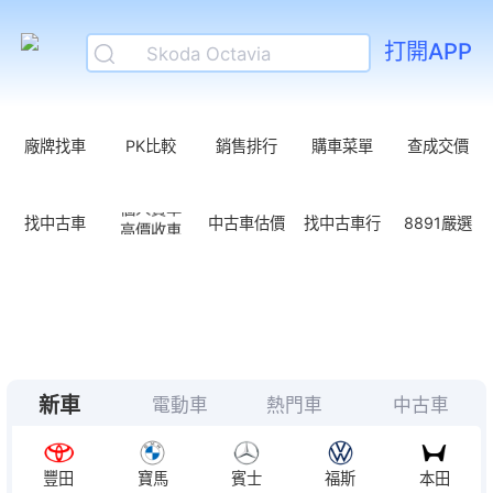
BMW 1-Series Hatchback
打開APP
Skoda Octavia
Skoda Kodiaq
Skoda Kamiq
廠牌找車
PK比較
銷售排行
購車菜單
查成交價
Hyundai Tucson
個人賣車
Mazda CX-60
找中古車
中古車估價
找中古車行
8891嚴選
高價收車
BMW iX2
BMW iX1
本田Prelude新年式接單資訊！座艙改黑內裝、2-Tone雙色加3萬
小改款要來了？ Lexus NX完成27年式噪音送測
220萬賓士大滿配！？純電CLA 250+真的很香嗎！？
新車
電動車
熱門車
中古車
豐田
寶馬
賓士
福斯
本田