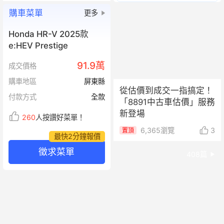
購車菜單
更多
Honda HR-V 2025款
e:HEV Prestige
91.9萬
成交價格
購車地區
屏東縣
從估價到成交一指搞定！
付款方式
全款
「8891中古車估價」服務
新登場
260
人按讚好菜單！
6,365
瀏覽
3
置頂
最快2分鐘報價
徵求菜單
408
篇