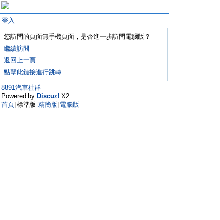
登入
您訪問的頁面無手機頁面，是否進一步訪問電腦版？
繼續訪問
返回上一頁
點擊此鏈接進行跳轉
8891汽車社群
Powered by
Discuz!
X2
首頁
標準版
精簡版
電腦版
|
|
|