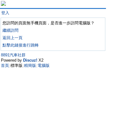
登入
您訪問的頁面無手機頁面，是否進一步訪問電腦版？
繼續訪問
返回上一頁
點擊此鏈接進行跳轉
8891汽車社群
Powered by
Discuz!
X2
首頁
標準版
精簡版
電腦版
|
|
|