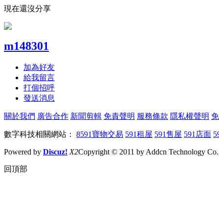
現在還沒分享
m148301
加為好友
給我留言
打個招呼
發送消息
關於我們
廣告合作
新聞剪輯
免責聲明
服務條款
隱私權聲明
免
數字科技相關網站：
8591寶物交易
591租屋
591售屋
591店面
5
Powered by
Discuz!
X2
Copyright © 2011 by Addcn Technology Co., 
回頂部