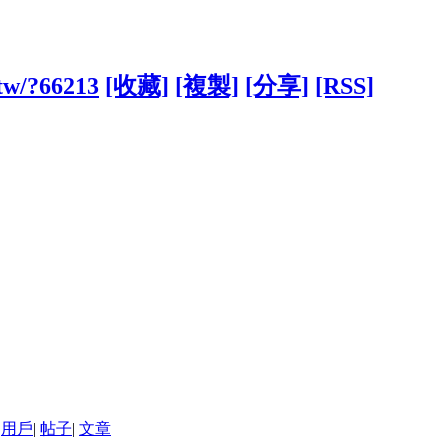
.tw/?66213
[收藏]
[複製]
[分享]
[RSS]
用戶
|
帖子
|
文章