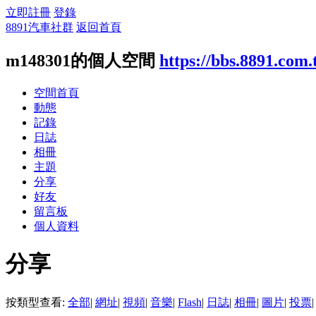
立即註冊
登錄
8891汽車社群
返回首頁
m148301的個人空間
https://bbs.8891.com
空間首頁
動態
記錄
日誌
相冊
主題
分享
好友
留言板
個人資料
分享
按類型查看:
全部
|
網址
|
視頻
|
音樂
|
Flash
|
日誌
|
相冊
|
圖片
|
投票
|