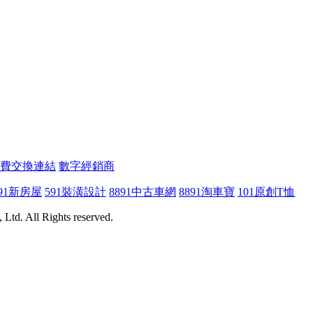
費交換連結
數字經銷商
91新房屋
591裝潢設計
8891中古車網
8891淘車寶
101原創T恤
Ltd. All Rights reserved.