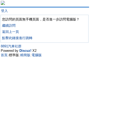
登入
您訪問的頁面無手機頁面，是否進一步訪問電腦版？
繼續訪問
返回上一頁
點擊此鏈接進行跳轉
8891汽車社群
Powered by
Discuz!
X2
首頁
標準版
精簡版
電腦版
|
|
|