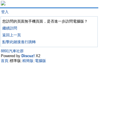
登入
您訪問的頁面無手機頁面，是否進一步訪問電腦版？
繼續訪問
返回上一頁
點擊此鏈接進行跳轉
8891汽車社群
Powered by
Discuz!
X2
首頁
標準版
精簡版
電腦版
|
|
|