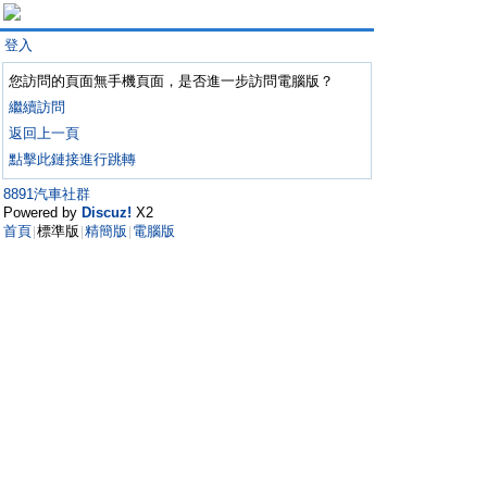
登入
您訪問的頁面無手機頁面，是否進一步訪問電腦版？
繼續訪問
返回上一頁
點擊此鏈接進行跳轉
8891汽車社群
Powered by
Discuz!
X2
首頁
標準版
精簡版
電腦版
|
|
|