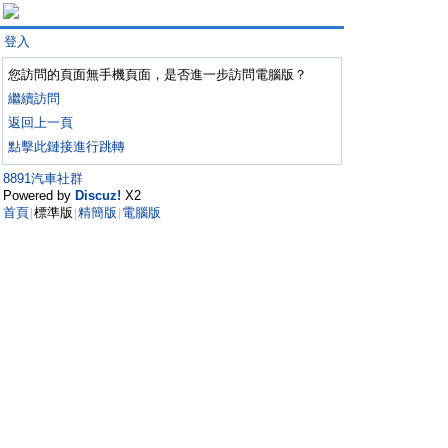
登入
您訪問的頁面無手機頁面，是否進一步訪問電腦版？
繼續訪問
返回上一頁
點擊此鏈接進行跳轉
8891汽車社群
Powered by
Discuz!
X2
首頁
標準版
精簡版
電腦版
|
|
|