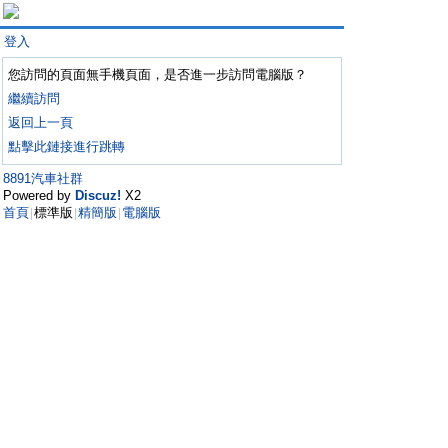
登入
您訪問的頁面無手機頁面，是否進一步訪問電腦版？
繼續訪問
返回上一頁
點擊此鏈接進行跳轉
8891汽車社群
Powered by
Discuz!
X2
首頁
標準版
精簡版
電腦版
|
|
|