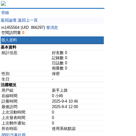
登錄
返回論壇
返回上一頁
|
m1455564 (UID: 866297)
發消息
空間訪問量
0
個人資料
基本資料
統計信息:
好友數 0
記錄數 0
日誌數 0
相冊數 0
性別:
保密
生日:
-
活躍概況
用戶組:
新手上路
在線時間:
0 小時
註冊時間:
2025-9-4 10:46
最後訪問:
2025-9-4 12:00
上次活動時間:
0
上次發表時間:
0
上次郵件通知:
0
所在時區:
使用系統默認
8891汽車社群