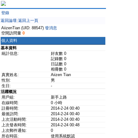
登錄
返回論壇
返回上一頁
|
AiizenTian (UID: 88547)
發消息
空間訪問量
0
個人資料
基本資料
統計信息:
好友數 0
記錄數 0
日誌數 0
相冊數 0
真實姓名:
Aiizen Tian
性別:
男
生日:
-
活躍概況
用戶組:
新手上路
在線時間:
0 小時
註冊時間:
2014-2-24 00:40
最後訪問:
2014-2-24 00:40
上次活動時間:
2014-2-24 00:40
上次發表時間:
2014-2-24 00:48
上次郵件通知:
0
所在時區:
使用系統默認