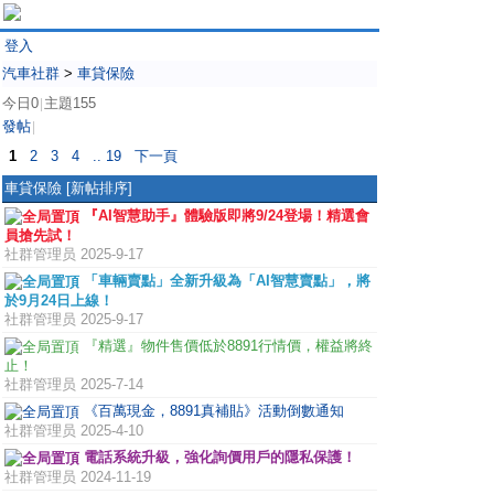
登入
汽車社群
>
車貸保險
今日0
主題155
|
發帖
|
1
2
3
4
.. 19
下一頁
車貸保險
[新帖排序]
『AI智慧助手』體驗版即將9/24登場！精選會
員搶先試！
社群管理员
2025-9-17
「車輛賣點」全新升級為「AI智慧賣點」，將
於9月24日上線！
社群管理员
2025-9-17
『精選』物件售價低於8891行情價，權益將終
止！
社群管理员
2025-7-14
《百萬現金，8891真補貼》活動倒數通知
社群管理员
2025-4-10
電話系統升級，強化詢價用戶的隱私保護！
社群管理员
2024-11-19