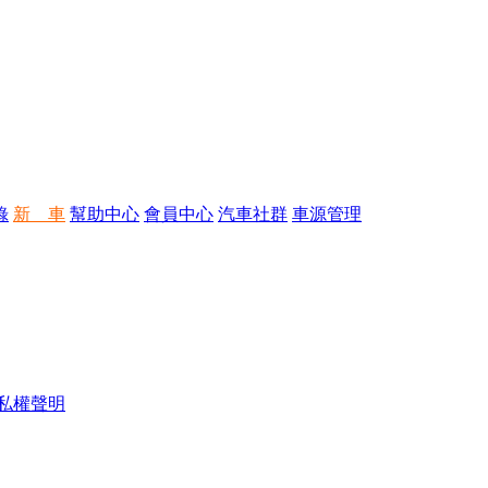
錄
新 車
幫助中心
會員中心
汽車社群
車源管理
私權聲明