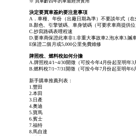
※ 買車齡四年的車最經濟實用
決定要買車簽約要注意事項
A．車種、年份（出廠日期為準）不要談年式（在
B.顏色、引擎號碼、車身號碼（可要求車商提供
C.抄寫路碼表哩程速
D.要車商保證此車非1.非重大事故車2.泡水車3
E保證二個月或5,000公里免費維修
牌照稅、燃料稅如何分擔
A.牌照稅4/1~4/30開徵（可按今年4月份起至明年
B.燃料稅7/1~7/31開徵（可按今年7月份起至明年
新手購車推薦列表：
1.豐田
2.本田
3.日產
4.奧迪
5.寶馬
6.賓士
7.福特
8.馬自達