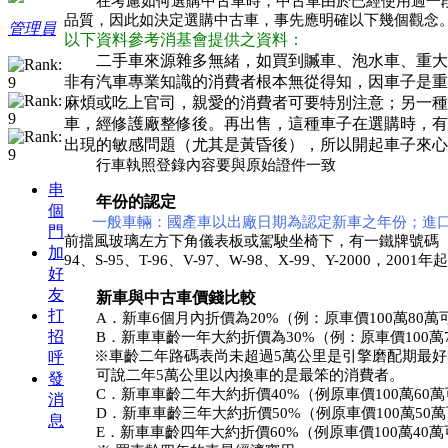
在考慮如何選購中古車時，中古車由於已經使用過一
品質，因此如決定選購中古車，事先應明確以下幾個觀念
管理員
以下資料參考消基會提供之資料：
二手車來源雜多無緒，如買到贓車、泡水車、重大
非有汽車專業知識的消費者根本無從得知，因車子是重
麻煩或吃上官司，親愛的消費者可要特別注意；另一種
車，經修護廠整修後。再出售，這種車子在選購時，有
出現的敏感問題（尤其是黃昏後），所以開起車子來心
行車執照登錄內容要與原始證件一致
串
年份的認定
個
一般車輛：國產車以出廠日期為認定新車之年份；進
門
前擋風玻璃左方下角儀表板或駕駛坐椅下，有一鐵牌號碼（車身號碼），
加
94、S-95、T-96、V-97、W-98、X-99、Y-2000
好
友
新車與中古車價錢比較
打
A．新車6個月內折價為20%（例：原車價100萬80萬
招
B．新車車齡一年大約折價為30%（例：原車價100萬
※車齡二年路碼表尚未超過5萬公里是引擎磨配期最好
呼
可說二年5萬公里以內換車的是最笨的消費者。
發
C．新車車齡二年大約折價40%（例原車價100萬60
消
D．新車車齡三年大約折價50%（例原車價100萬50
息
E．新車車齡四年大約折價60%（例原車價100萬40