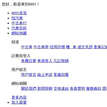
您好，歡迎來到8891！
8891首頁
找汽車
中古車行
汽車百科
網站地圖
頻道
中古車
中古車商
信用評價
機 車
成交見證
查車記
註冊與登入
免費註冊
會員登入
忘記密碼
用戶留言
用戶留言
線上申訴
客服回覆
網站相關
關於我們
新聞剪輯
交換連結
免責聲明
服務條款
隱
更多內容
加入最愛