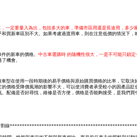
車，一定要量入為出，包括多大的車，準備市區用還是長途用，多少
乎和買新車區別不大。如果考慮過渡用車，則在注意低價的情況下，
條件的新車的價格。
中古車選購時
的隨機性很大，一是不可能只鎖定
過了機會。
種車型在使用一段時期後的易手價格與原始購買價格的比率，它取決
它的價格受降價風潮的影響不大，可以使消費者承受較小的因產品貶
低。配備是否好
尋找
，維修是否方便，價格是否能夠接受，是我們買
線*************************************************
***