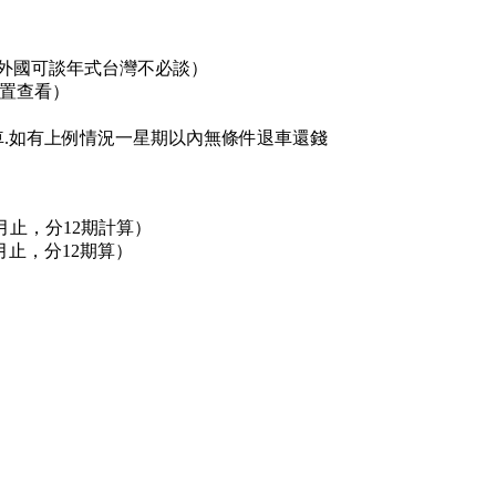
外國可談年式台灣不必談）
位置查看）
.贓車.如有上例情況一星期以內無條件退車還錢
3月止，分12期計算）
6月止，分12期算）