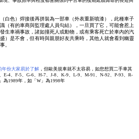
環境、事故頻率與程度都會關係到中古車的後期延續壽命的長短與
（白色）焊接後再拼裝為一部車（外表重新噴漆），此種車子
識（有的車商與監理處人員勾結），一旦買了它，可能會惹上
發生車禍事故，諸如撞死人或動物，或有乘客死亡於車內的汽
盛）是不會，但有時與親朋好友共乘時，其他人就會看到幽靈
事。
的年份大家易於了解
，但歐美規車就不太容易，如您想買二手車其
G-6、H-7、J-8、K-9、L-9、M-91、N-92、P-93、R-
K」為1989年，如「W」為1998年