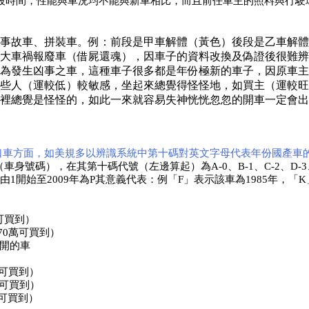
段時間，性能與車況均不能與新車
相
比，而且前任車主的照料與行駛
。
事故車、拼裝車。例：前段是甲車解體（黃色）後段是乙車解體
大車禍報廢車（借屍還魂），因車子的資料改換及偽證後很難辨
為發生凶事之車，這種車子很多都是年份極新的車子，因原車主
些人（運較低）較敏感，坐起來總覺得怪怪地，如買主（運較旺
裡總覺是怪怪的，如此一來就容易失神恍恍忽忽的開車一定會出
口車方面，如美規多以辨識系統中第十碼對英文字母代表年份國產車
在其第十碼代號（左邊算起）為A-0、B-1、C-2、D-3、E-4、F-5、
，2001年起由1開始至2009年為P其意義代表：例「F」表示該車為1985年，「
可買到）
70萬可買到）
開的車
萬可買到）
萬可買到）
萬可買到）