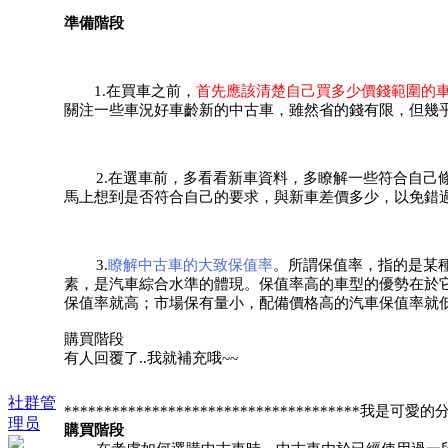
準備階段
1.
在買車之前，
首先應該清楚自己買多少價錢範圍的
關注一些車況好車齡新的中古車，雖然省的錢有限，但幾
2.
在選車前，多看看新車資料，多瞭解一些符合自己
馬上想到是否符合自己的要求，與新車差價多少，以免錯
3.
瞭解中古車的大致保值率
。所謂保值率，指的是某
素，是汽車綜合水準的體現。保值率高的車型的優勢在於
保值率就高；市場保有量小，配備價格高的汽車保值率就
購買階段
有人回覆了..我就補充哦~~
社群管
*************************************我是可愛的分割
理员
購買階段