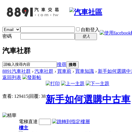
自動登入
密碼
登入
汽車社群
搜尋
搜尋
8891汽車社群
›
汽車社群
›
買車前
›
買車知識
›
新手如何選購中
返回列表
查看:
129415
|
回覆:
38
新手如何選購中古車
電梯直達
樓主