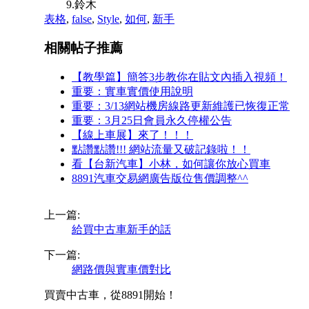
9.鈴木
表格
,
false
,
Style
,
如何
,
新手
相關帖子推薦
【教學篇】簡答3步教你在貼文內插入視頻！
重要：實車實價使用說明
重要：3/13網站機房線路更新維護已恢復正常
重要：3月25日會員永久停權公告
【線上車展】來了！！！
點讚點讚!!! 網站流量又破記錄啦！！
看【台新汽車】小林，如何讓你放心買車
8891汽車交易網廣告版位售價調整^^
上一篇:
給買中古車新手的話
下一篇:
網路價與實車價對比
買賣中古車，從8891開始！