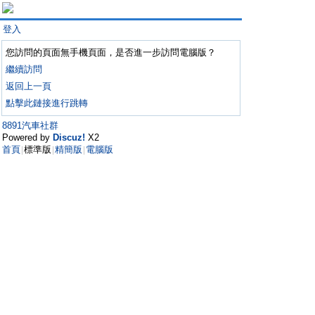
登入
您訪問的頁面無手機頁面，是否進一步訪問電腦版？
繼續訪問
返回上一頁
點擊此鏈接進行跳轉
8891汽車社群
Powered by
Discuz!
X2
首頁
標準版
精簡版
電腦版
|
|
|