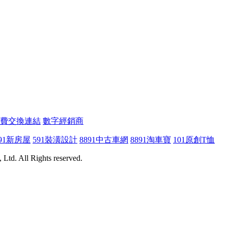
費交換連結
數字經銷商
91新房屋
591裝潢設計
8891中古車網
8891淘車寶
101原創T恤
Ltd. All Rights reserved.