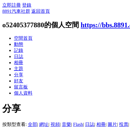
立即註冊
登錄
8891汽車社群
返回首頁
o52405377880的個人空間
https://bbs.889
空間首頁
動態
記錄
日誌
相冊
主題
分享
好友
留言板
個人資料
分享
按類型查看:
全部
|
網址
|
視頻
|
音樂
|
Flash
|
日誌
|
相冊
|
圖片
|
投票
|