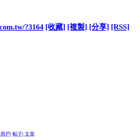
1.com.tw/?3164
[收藏]
[複製]
[分享]
[RSS]
用戶
|
帖子
|
文章