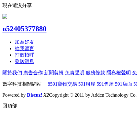
現在還沒分享
o52405377880
加為好友
給我留言
打個招呼
發送消息
關於我們
廣告合作
新聞剪輯
免責聲明
服務條款
隱私權聲明
免
數字科技相關網站：
8591寶物交易
591租屋
591售屋
591店面
5
Powered by
Discuz!
X2
Copyright © 2011 by Addcn Technology Co., 
回頂部