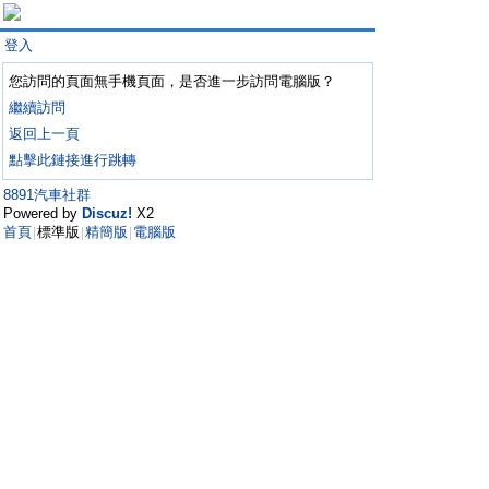
登入
您訪問的頁面無手機頁面，是否進一步訪問電腦版？
繼續訪問
返回上一頁
點擊此鏈接進行跳轉
8891汽車社群
Powered by
Discuz!
X2
首頁
標準版
精簡版
電腦版
|
|
|